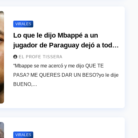
VIRALES
Lo que le dijo Mbappé a un
jugador de Paraguay dejó a todos
sin palabras: “Beso”
EL PROFE TISSERA
“Mbappe se me acercó y me dijo QUE TE
PASA? ME QUERES DAR UN BESO?yo le dije
BUENO,…
VIRALES