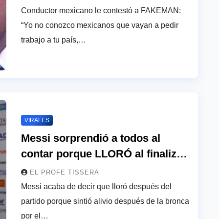
animó
Conductor mexicano le contestó a FAKEMAN:
“Yo no conozco mexicanos que vayan a pedir
trabajo a tu país,…
VIRALES
Messi sorprendió a todos al
contar porque LLORÓ al finalizar
el partido con Egipto: “Sentía …”
EL PROFE TISSERA
Messi acaba de decir que lloró después del
partido porque sintió alivio después de la bronca
por el…