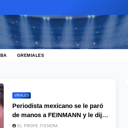
BA
GREMIALES
VIRALES
Periodista mexicano se le paró
de manos a FEINMANN y le dijo
en vivo lo que nunca nadie se
EL PROFE TISSERA