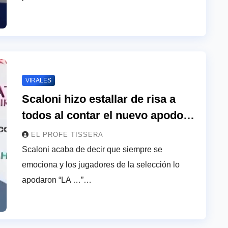
VIRALES
Scaloni hizo estallar de risa a
todos al contar el nuevo apodo
que le pusieron los jugadores:
EL PROFE TISSERA
“Me dicen la …”
Scaloni acaba de decir que siempre se
emociona y los jugadores de la selección lo
apodaron “LA …”…