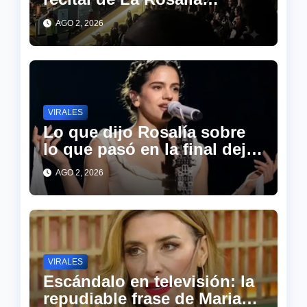
sorprendió a todos en las
AGO 2, 2026
redes
VIRALES
Lo que dijo Rosalía sobre
lo que pasó en la final dejó
a todo el estadio en
AGO 2, 2026
silencio
VIRALES
Escándalo en televisión: la
repudiable frase de Mariana