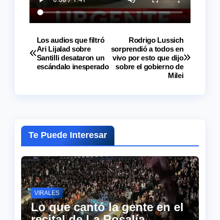
Los audios que filtró
Rodrigo Lussich
Navegación
Ari Lijalad sobre
sorprendió a todos en
Santilli desataron un
vivo por esto que dijo
de
escándalo inesperado
sobre el gobierno de
Milei
entradas
Te Puede Interesar
VIRALES
Lo que cantó la gente en el
recital de La Rosalía