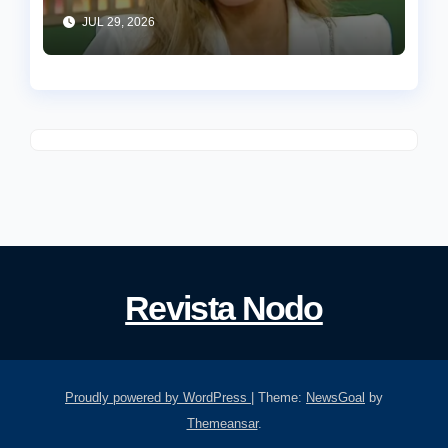
Brey para defender el ajuste
JUL 29, 2026
Revista Nodo
Proudly powered by WordPress
|
Theme:
NewsGoal
by
Themeansar
.