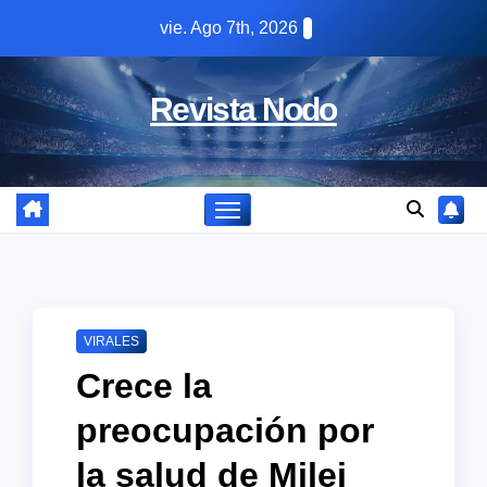
Skip
vie. Ago 7th, 2026
to
content
Revista Nodo
VIRALES
Crece la
preocupación por
la salud de Milei