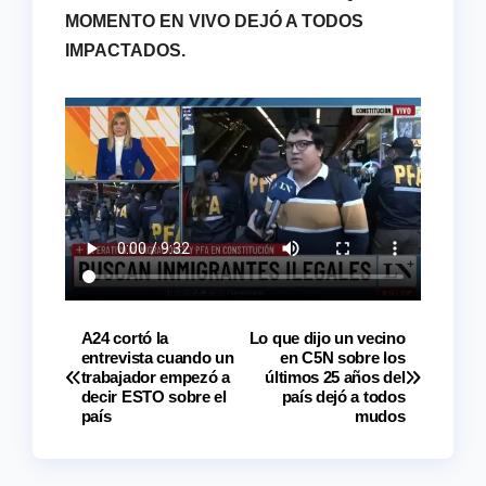
MOMENTO EN VIVO DEJÓ A TODOS
IMPACTADOS.
A24 cortó la
Lo que dijo un vecino
Navegación
entrevista cuando un
en C5N sobre los
trabajador empezó a
últimos 25 años del
de
decir ESTO sobre el
país dejó a todos
país
mudos
entradas