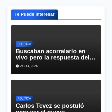
Te Puede Interesar
POLÍTICA
Buscaban acorralarlo en
vivo pero la respuesta del
abogado de Cristina
AGO 4, 2026
descolocó a todo el piso de
TN
POLÍTICA
Carlos Tevez se postuló
para ser el nuevo