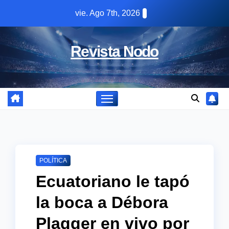
Skip
vie. Ago 7th, 2026
to
content
Revista Nodo
POLÍTICA
Ecuatoriano le tapó
la boca a Débora
Plagger en vivo por