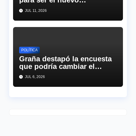
presidente de argerntina y
JUL 11, 2026
sorprendió a todos
POLÍTICA
Graña destapó la encuesta
que podría cambiar el
tablero político: “Milei
JUL 6, 2026
pier…”