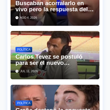
Buscaban acorralarlo en
vivo pero la respuesta del
abogado de Cristina
AGO 4, 2026
descolocó a todo el piso de
TN
POLÍTICA
Carlos Tevez se postuló
para ser el nuevo
presidente de argerntina y
JUL 11, 2026
sorprendió a todos
POLÍTICA