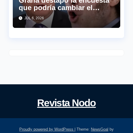
Graña destapó la encuesta
que podría cambiar el
tablero político: “Milei
JUL 6, 2026
pier…”
Revista Nodo
Proudly powered by WordPress
|
Theme:
NewsGoal
by