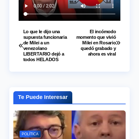
Lo que le dijo una
El incómodo
Navegación
supuesta funcionaria
momento que vivió
de Milei a un
Milei en Rosario
de
venezolano
quedó grabado y
LIBERTARIO dejó a
ahora es viral
entradas
todos HELADOS
Te Puede Interesar
POLÍTICA