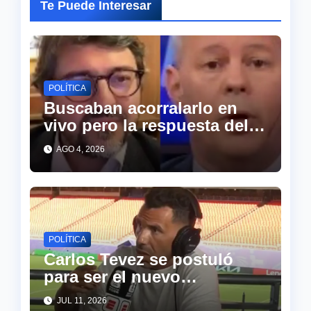
Te Puede Interesar
POLÍTICA
Buscaban acorralarlo en
vivo pero la respuesta del
abogado de Cristina
AGO 4, 2026
descolocó a todo el piso de
TN
POLÍTICA
Carlos Tevez se postuló
para ser el nuevo
presidente de argerntina y
JUL 11, 2026