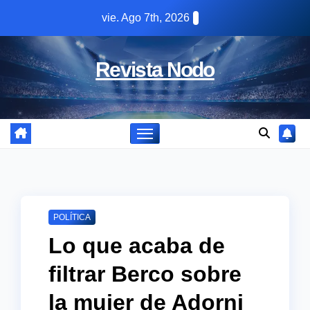
Skip
vie. Ago 7th, 2026
to
content
Revista Nodo
POLÍTICA
Lo que acaba de
filtrar Berco sobre
la mujer de Adorni