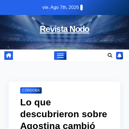
Skip
vie. Ago 7th, 2026
to
content
Revista Nodo
CÓRDOBA
Lo que
descubrieron sobre
Agostina cambió