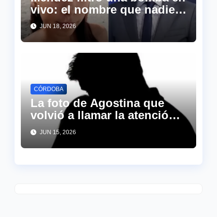
vivo: el nombre que nadie
esperaba apareció en la
JUN 18, 2026
causa AGOSTINA
CÓRDOBA
La foto de Agostina que
volvió a llamar la atención
por un detalle inesperado
JUN 15, 2026