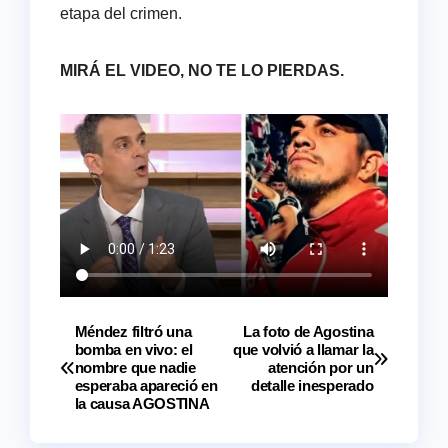
etapa del crimen.
MIRÁ EL VIDEO, NO TE LO PIERDAS.
Méndez filtró una
La foto de Agostina
Navegación
bomba en vivo: el
que volvió a llamar la
nombre que nadie
atención por un
de
esperaba apareció en
detalle inesperado
la causa AGOSTINA
entradas