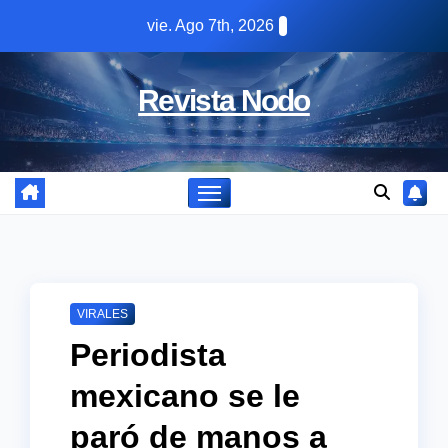
Skip
vie. Ago 7th, 2026
to
content
Revista Nodo
VIRALES
Periodista
mexicano se le
paró de manos a