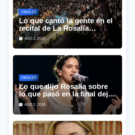
VIRALES
Lo que cantó la gente en el
recital de La Rosalía
sorprendió a todos en las
AGO 2, 2026
redes
VIRALES
Lo que dijo Rosalía sobre
lo que pasó en la final dejó
a todo el estadio en
AGO 2, 2026
silencio