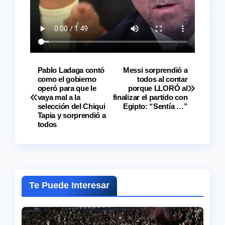
Pablo Ladaga contó
Messi sorprendió a
Navegación
como el gobierno
todos al contar
operó para que le
porque LLORÓ al
de
vaya mal a la
finalizar el partido con
selección del Chiqui
Egipto: “Sentía …”
entradas
Tapia y sorprendió a
todos
Te Puede Interesar