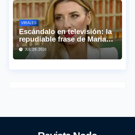
VIRALES
Escándalo en televisión: la
repudiable frase de Mariana
Brey para defender el ajuste
JUL 29, 2026