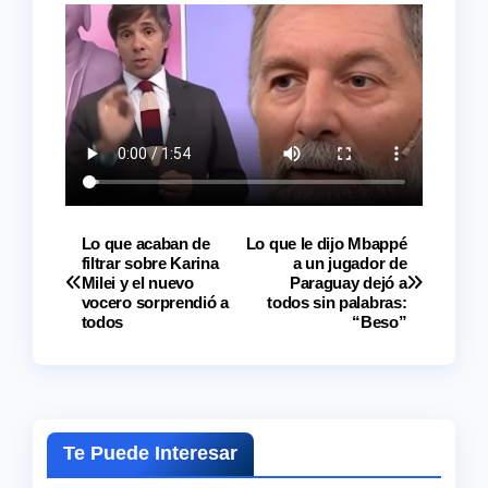
Lo que acaban de
Lo que le dijo Mbappé
Navegación
filtrar sobre Karina
a un jugador de
Milei y el nuevo
Paraguay dejó a
de
vocero sorprendió a
todos sin palabras:
todos
“Beso”
entradas
Te Puede Interesar