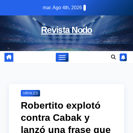
Skip
mar. Ago 4th, 2026
to
content
Revista Nodo
VIRALES
Robertito explotó
contra Cabak y
lanzó una frase que