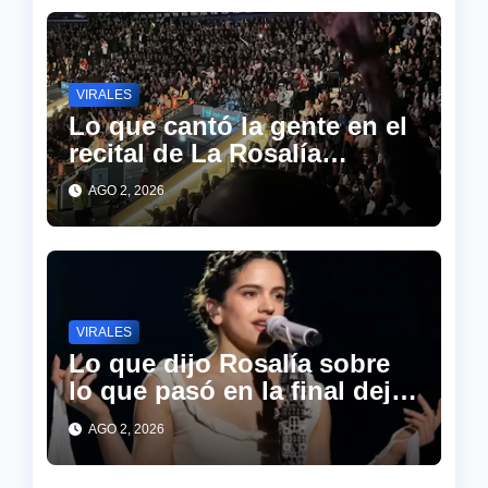
VIRALES
Lo que cantó la gente en el
recital de La Rosalía
sorprendió a todos en las
AGO 2, 2026
redes
VIRALES
Lo que dijo Rosalía sobre
lo que pasó en la final dejó
a todo el estadio en
AGO 2, 2026
silencio