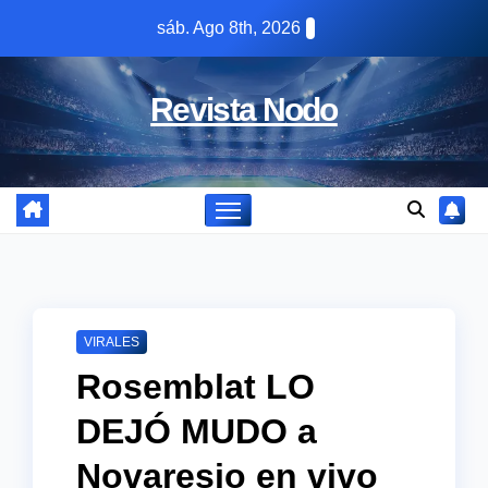
Skip
sáb. Ago 8th, 2026
to
content
Revista Nodo
VIRALES
Rosemblat LO
DEJÓ MUDO a
Novaresio en vivo