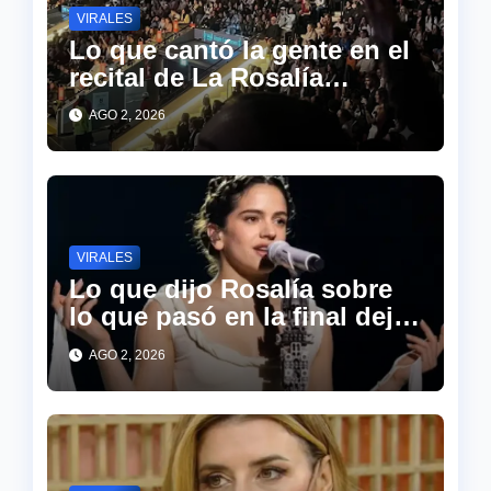
VIRALES
Lo que cantó la gente en el
recital de La Rosalía
sorprendió a todos en las
AGO 2, 2026
redes
VIRALES
Lo que dijo Rosalía sobre
lo que pasó en la final dejó
a todo el estadio en
AGO 2, 2026
silencio