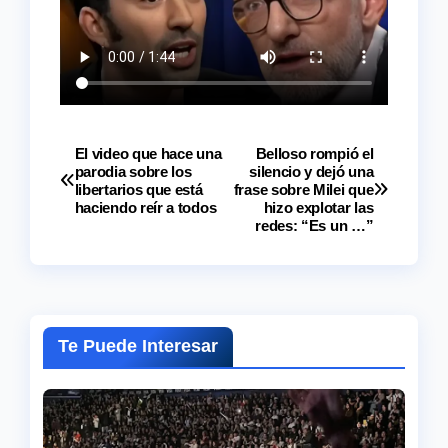
El video que hace una
Belloso rompió el
Navegación
parodia sobre los
silencio y dejó una
libertarios que está
frase sobre Milei que
de
haciendo reír a todos
hizo explotar las
redes: “Es un …”
entradas
Te Puede Interesar