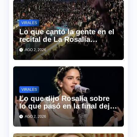
VIRALES
Lo que cantó la gente en el
recital de La Rosalía
sorprendió a todos en las
AGO 2, 2026
redes
VIRALES
Lo que dijo Rosalía sobre
lo que pasó en la final dejó
a todo el estadio en
AGO 2, 2026
silencio