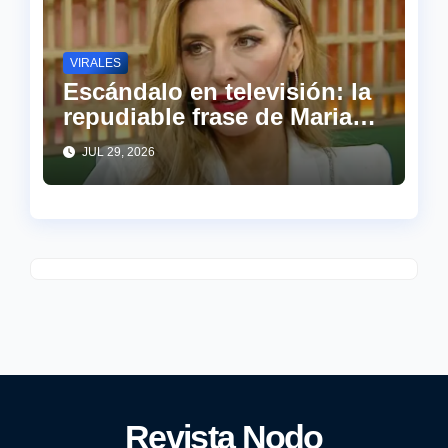
VIRALES
Escándalo en televisión: la
repudiable frase de Mariana
Brey para defender el ajuste
JUL 29, 2026
Revista Nodo