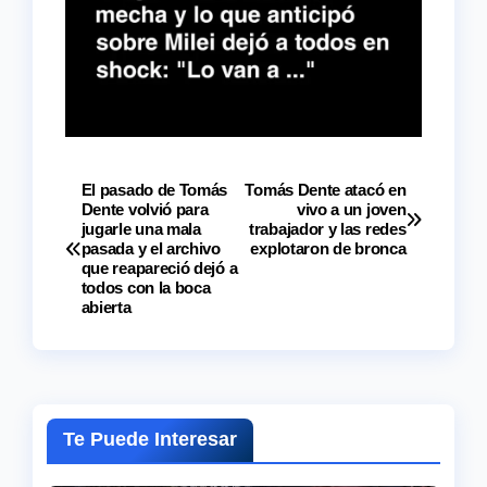
El pasado de Tomás
Tomás Dente atacó en
Navegación
Dente volvió para
vivo a un joven
jugarle una mala
trabajador y las redes
de
pasada y el archivo
explotaron de bronca
que reapareció dejó a
entradas
todos con la boca
abierta
Te Puede Interesar