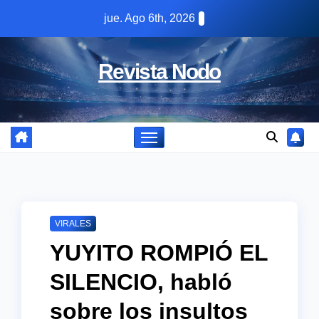
Skip
jue. Ago 6th, 2026
to
content
Revista Nodo
VIRALES
YUYITO ROMPIÓ EL
SILENCIO, habló
sobre los insultos