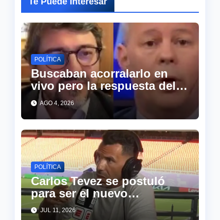
Te Puede Interesar
POLÍTICA
Buscaban acorralarlo en
vivo pero la respuesta del
abogado de Cristina
AGO 4, 2026
descolocó a todo el piso de
TN
POLÍTICA
Carlos Tevez se postuló
para ser el nuevo
presidente de argerntina y
JUL 11, 2026
sorprendió a todos