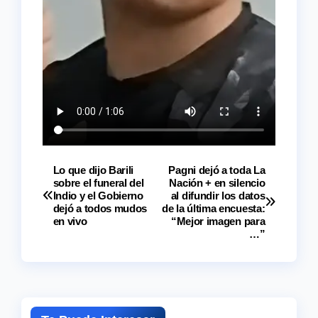
Lo que dijo Barili
Pagni dejó a toda La
Navegación
sobre el funeral del
Nación + en silencio
Indio y el Gobierno
al difundir los datos
de
dejó a todos mudos
de la última encuesta:
en vivo
“Mejor imagen para
entradas
…”