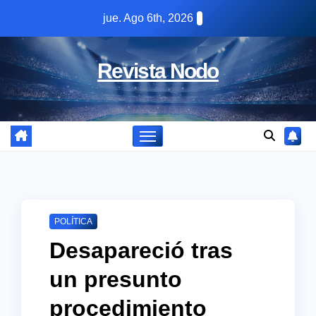
Skip
jue. Ago 6th, 2026
to
content
Revista Nodo
POLÍTICA
Desapareció tras
un presunto
procedimiento