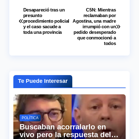
Desapareció tras un
C5N: Mientras
Navegación
presunto
reclamaban por
procedimiento policial
Agostina, una madre
de
y el caso sacude a
irrumpió con un
toda una provincia
pedido desesperado
entradas
que conmocionó a
todos
Te Puede Interesar
POLÍTICA
Buscaban acorralarlo en
vivo pero la respuesta del