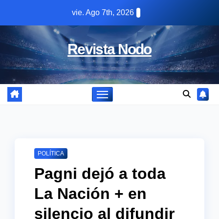
Skip
vie. Ago 7th, 2026
to
content
Revista Nodo
POLÍTICA
Pagni dejó a toda
La Nación + en
silencio al difundir