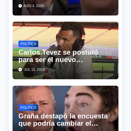
abogado de Cristina
AGO 4, 2026
descolocó a todo el piso de
TN
POLÍTICA
Carlos Tevez se postuló
para ser el nuevo
presidente de argerntina y
JUL 11, 2026
sorprendió a todos
POLÍTICA
Graña destapó la encuesta
que podría cambiar el
tablero político: “Milei